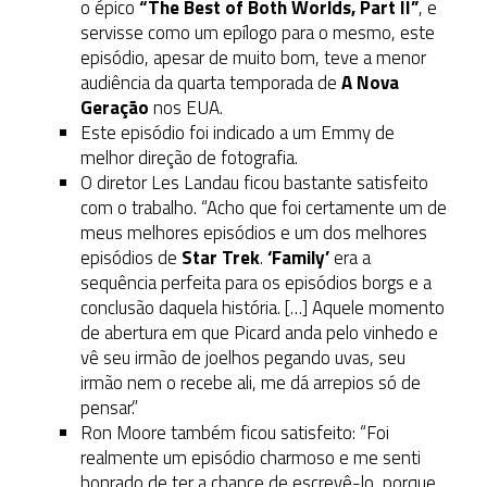
o épico
“The Best of Both Worlds, Part II”
, e
servisse como um epílogo para o mesmo, este
episódio, apesar de muito bom, teve a menor
audiência da quarta temporada de
A Nova
Geração
nos EUA.
Este episódio foi indicado a um Emmy de
melhor direção de fotografia.
O diretor Les Landau ficou bastante satisfeito
com o trabalho. “Acho que foi certamente um de
meus melhores episódios e um dos melhores
episódios de
Star Trek
.
‘Family’
era a
sequência perfeita para os episódios borgs e a
conclusão daquela história. […] Aquele momento
de abertura em que Picard anda pelo vinhedo e
vê seu irmão de joelhos pegando uvas, seu
irmão nem o recebe ali, me dá arrepios só de
pensar.”
Ron Moore também ficou satisfeito: “Foi
realmente um episódio charmoso e me senti
honrado de ter a chance de escrevê-lo, porque