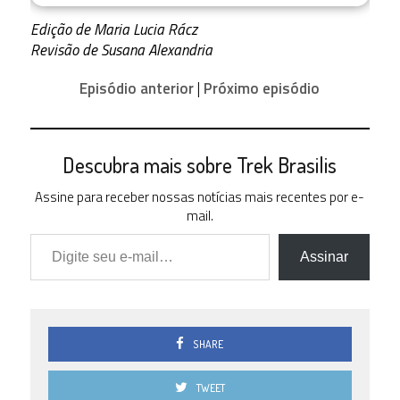
3.0
3 ( 12 % )
Edição de Maria Lucia Rácz
Revisão de Susana Alexandria
2.5
0 ( 0 % )
Episódio anterior
|
Próximo episódio
2.0
0 ( 0 % )
1.5
0 ( 0 % )
Descubra mais sobre Trek Brasilis
1.0
0 ( 0 % )
Assine para receber nossas notícias mais recentes por e-
mail.
0.5
Digite seu e-mail…
0 ( 0 % )
Assinar
0.0
0 ( 0 % )
SHARE
TWEET