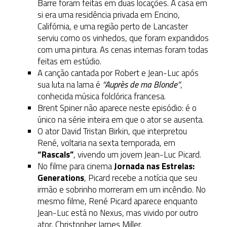
Barre foram feitas em duas locações. A casa em
si era uma residência privada em Encino,
Califórnia, e uma região perto de Lancaster
serviu como os vinhedos, que foram expandidos
com uma pintura. As cenas internas foram todas
feitas em estúdio.
A canção cantada por Robert e Jean-Luc após
sua luta na lama é
“Auprès de ma Blonde”
,
conhecida música folclórica francesa.
Brent Spiner não aparece neste episódio: é o
único na série inteira em que o ator se ausenta.
O ator David Tristan Birkin, que interpretou
René, voltaria na sexta temporada, em
“Rascals”
, vivendo um jovem Jean-Luc Picard.
No filme para cinema
Jornada nas Estrelas:
Generations
, Picard recebe a notícia que seu
irmão e sobrinho morreram em um incêndio. No
mesmo filme, René Picard aparece enquanto
Jean-Luc está no Nexus, mas vivido por outro
ator, Christopher James Miller.