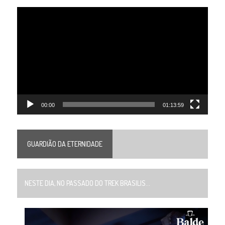
Tocador
de
vídeo
00:00
01:13:59
GUARDIÃO DA ETERNIDADE
NESTE DIA, NO PASSADO DO TREK BRASILIS...