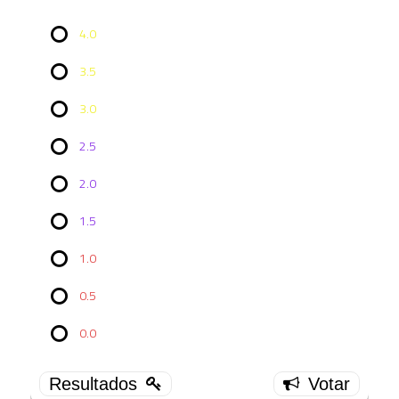
4.0
3.5
3.0
2.5
2.0
Vote no
1.5
Episódio
TNG
4x02:
1.0
Family
0.5
4.0
13 ( 52 %
0.0
)
3.5
9 ( 36 % )