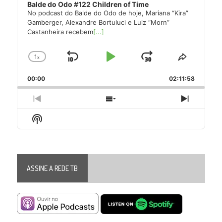
Balde do Odo #122 Children of Time
No podcast do Balde do Odo de hoje, Mariana “Kira”
Gamberger, Alexandre Bortuluci e Luiz “Morn”
Castanheira recebem
[...]
1
x
Skip
Play
Jump
Change
Share
Playback
This
Backward
Pause
Forward
00:00
Rate
02:11:58
Episode
Previous
Show
Next
Episode
Episodes
Episode
Show
List
Podcast
Information
ASSINE A REDE TB