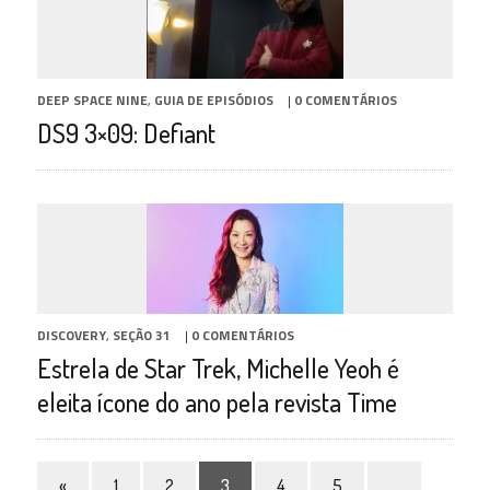
DEEP SPACE NINE
,
GUIA DE EPISÓDIOS
|
0 COMENTÁRIOS
DS9 3×09: Defiant
DISCOVERY
,
SEÇÃO 31
|
0 COMENTÁRIOS
Estrela de Star Trek, Michelle Yeoh é
eleita ícone do ano pela revista Time
«
1
2
3
4
5
…