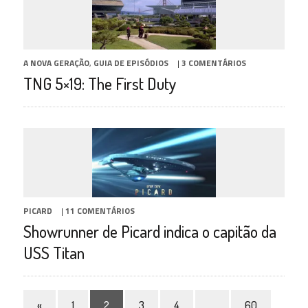
A NOVA GERAÇÃO
,
GUIA DE EPISÓDIOS
|
3 COMENTÁRIOS
TNG 5×19: The First Duty
PICARD
|
11 COMENTÁRIOS
Showrunner de Picard indica o capitão da
USS Titan
«
1
2
3
4
…
60