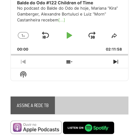
Balde do Odo #122 Children of Time
No podcast do Balde do Odo de hoje, Mariana “Kira”
Gamberger, Alexandre Bortuluci e Luiz “Morn”
Castanheira recebem
[...]
1
x
Skip
Play
Jump
Change
Share
Playback
This
Backward
Pause
Forward
00:00
Rate
02:11:58
Episode
Previous
Show
Next
Episode
Episodes
Episode
Show
List
Podcast
Information
ASSINE A REDE TB