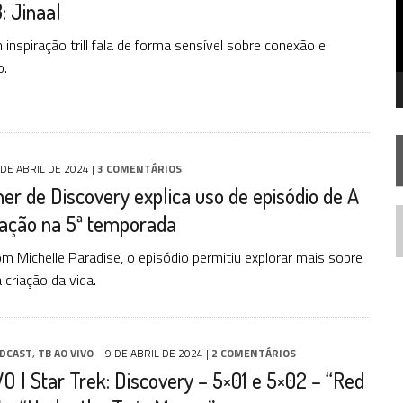
: Jinaal
STAR TREK
SOBRE DIFERENTES PONTOS DE VISTA
SILIS
JÁ DISPONÍVEL EM PRÉ-VENDA!
inspiração trill fala de forma sensível sobre conexão e
o.
IE DOCUMENTAL DE
STAR TREK
, CHEGA EM 8 DE SETEMBRO
 DE ABRIL DE 2024
|
3 COMENTÁRIOS
r de Discovery explica uso de episódio de A
ação na 5ª temporada
N
m Michelle Paradise, o episódio permitiu explorar mais sobre
 criação da vida.
DCAST
,
TB AO VIVO
9 DE ABRIL DE 2024
|
2 COMENTÁRIOS
O | Star Trek: Discovery – 5×01 e 5×02 – “Red