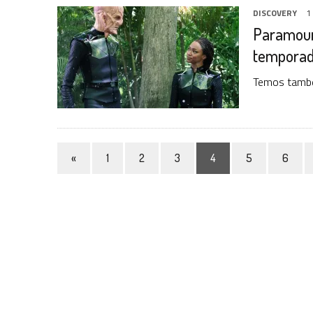
DISCOVERY
1
Paramount
temporad
Temos também
«
1
2
3
4
5
6