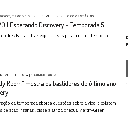
DCAST
,
TB AO VIVO
2 DE ABRIL DE 2024
|
0 COMENTÁRIOS
VO | Esperando Discovery – Temporada 5
 do Trek Brasilis traz expectativas para a última temporada
C
p
 DE ABRIL DE 2024
|
1 COMENTÁRIO
dy Room” mostra os bastidores do último ano
very
P
ração da temporada aborda questões sobre a vida, e existem
s de ação insanas”, disse a atriz Sonequa Martin-Green.