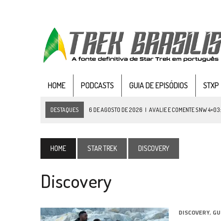
HOME
PODCASTS
GUIA DE EPISÓDIOS
STXP
DESTAQUES
6 DE AGOSTO DE 2026
|
AVALIE E COMENTE SNW 4×03
5 DE AGOSTO DE 2026
|
BALDE DO ODO #122 CHILDREN OF TIME
4 DE AGOSTO DE 2026
|
REVISITANDO “HIDE AND Q” (TNG 1×09)
HOME
STAR TREK
DISCOVERY
3 DE AGOSTO DE 2026
|
VEJA FOTOS DO TERCEIRO EPISÓDIO DA 4ª 
Discovery
3 DE AGOSTO DE 2026
|
PARAMOUNT E CBS DERRUBAM NOVO VÍDEO DO
2 DE AGOSTO DE 2026
|
TB AO VIVO | STAR TREK: STRANGE NEW WORLDS
1 DE AGOSTO DE 2026
|
ELENCO DE STRANGE NEW WORLDS ENCARA O 
DISCOVERY
,
GU