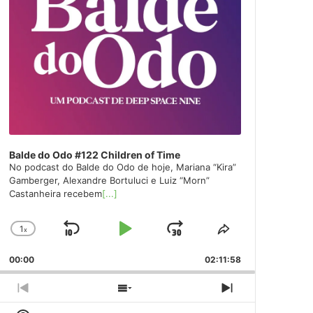
Balde do Odo #122 Children of Time
No podcast do Balde do Odo de hoje, Mariana “Kira”
Gamberger, Alexandre Bortuluci e Luiz “Morn”
Castanheira recebem
[...]
1
x
Skip
Play
Jump
Change
Share
Playback
This
Backward
Pause
Forward
00:00
Rate
02:11:58
Episode
Previous
Show
Next
Episode
Episodes
Episode