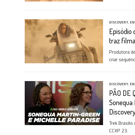
DISCOVERY
,
EN
Episódio 
traz film
Produtora de
criar sequên
DISCOVERY
,
EN
PÃO DE Q
Sonequa M
Discovery
Trek Brasili
CCXP 23.