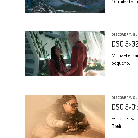
O trailer fo
DISCOVERY
,
GU
DSC 5×02
Michael e S
pequeno.
DISCOVERY
,
GU
DSC 5×01:
Estreia segu
Trek
.