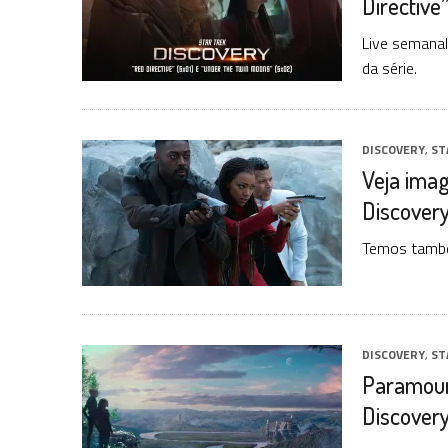
Directive
Live semanal
da série.
DISCOVERY
,
ST
Veja imag
Discover
Temos também
DISCOVERY
,
ST
Paramoun
Discover