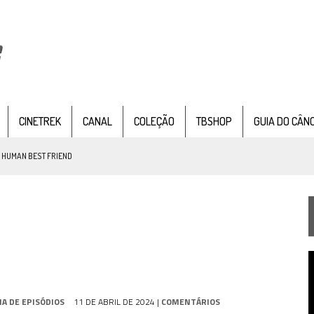
CINETREK
CANAL
COLEÇÃO
TBSHOP
GUIA DO CÂN
: HUMAN BEST FRIEND
TEMPORADA DE STRANGE NEW WORDS
 FILME DE FÃS AXANAR HORAS APÓS ESTREIA
T
 – “THE GRIFFIN INCIDENT” (4×02)
d
v
FIM DE UMA ERA NA SDCC
IA DE EPISÓDIOS
11 DE ABRIL DE 2024
|
COMENTÁRIOS