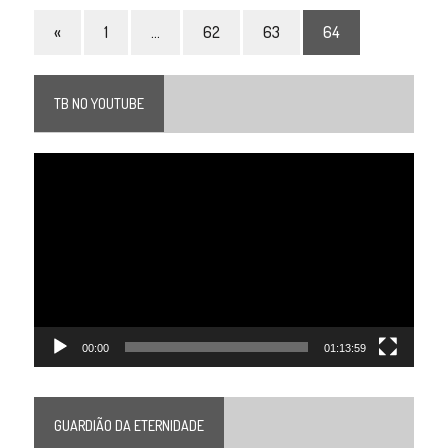
«
1
…
62
63
64
TB NO YOUTUBE
Tocador
de
vídeo
00:00
01:13:59
GUARDIÃO DA ETERNIDADE