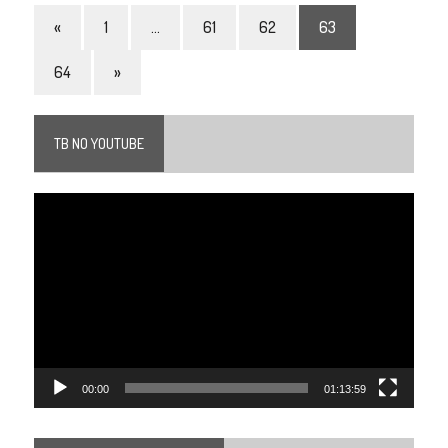
«
1
…
61
62
63
64
»
TB NO YOUTUBE
Tocador
de
vídeo
00:00
01:13:59