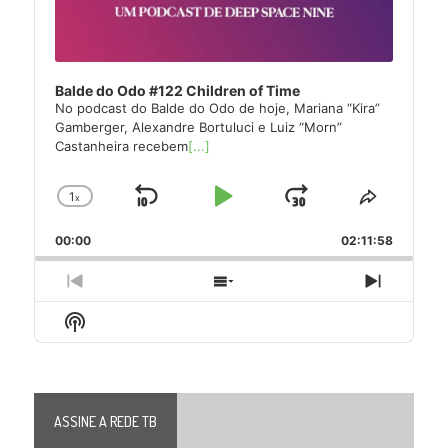
Balde do Odo #122 Children of Time
No podcast do Balde do Odo de hoje, Mariana “Kira”
Gamberger, Alexandre Bortuluci e Luiz “Morn”
Castanheira recebem
[...]
1
x
Skip
Play
Jump
Change
Share
Playback
This
Backward
Pause
Forward
00:00
Rate
02:11:58
Episode
Previous
Show
Next
Episode
Episodes
Episode
Show
List
Podcast
Information
ASSINE A REDE TB