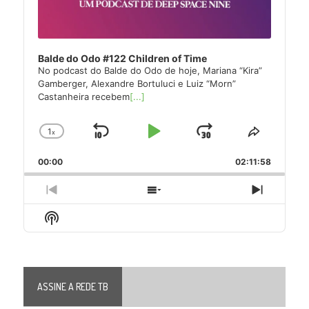
Balde do Odo #122 Children of Time
No podcast do Balde do Odo de hoje, Mariana “Kira”
Gamberger, Alexandre Bortuluci e Luiz “Morn”
Castanheira recebem
[...]
1
x
Skip
Play
Jump
Change
Share
Playback
This
Backward
Pause
Forward
00:00
Rate
02:11:58
Episode
Previous
Show
Next
Episode
Episodes
Episode
Show
List
Podcast
Information
ASSINE A REDE TB