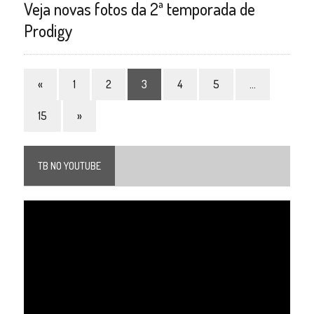
Veja novas fotos da 2ª temporada de
Prodigy
«
1
2
3
4
5
…
15
»
TB NO YOUTUBE
Tocador
de
vídeo