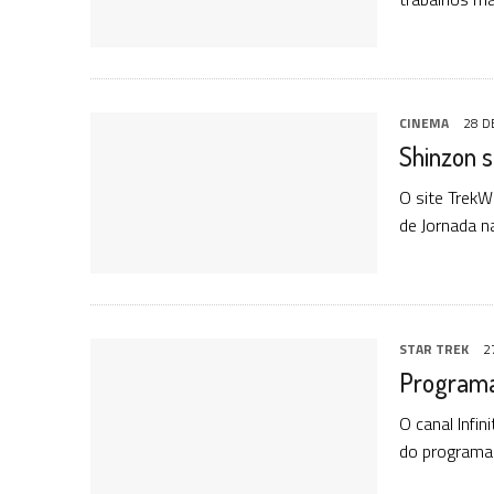
CINEMA
28 D
Shinzon s
O site TrekW
de Jornada n
STAR TREK
2
Programa
O canal Infi
do programa 