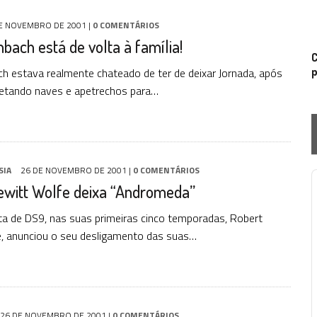
E NOVEMBRO DE 2001
|
0 COMENTÁRIOS
nbach está de volta à família!
C
ch estava realmente chateado de ter de deixar Jornada, após
p
jetando naves e apetrechos para…
SIA
26 DE NOVEMBRO DE 2001
|
0 COMENTÁRIOS
ewitt Wolfe deixa “Andromeda”
P
sta de DS9, nas suas primeiras cinco temporadas, Robert
, anunciou o seu desligamento das suas…
26 DE NOVEMBRO DE 2001
|
0 COMENTÁRIOS