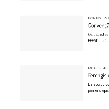
EVENTOS
27
Convençã
Os paulistas
FFESP no úl
ENTERPRISE
Ferengis 
De acordo co
primeiro epi