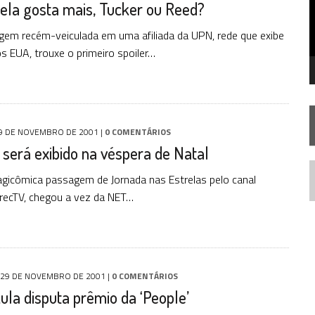
ela gosta mais, Tucker ou Reed?
 – “THE GRIFFIN INCIDENT” (4×02)
FIM DE UMA ERA NA SDCC
em recém-veiculada em uma afiliada da UPN, rede que exibe
os EUA, trouxe o primeiro spoiler…
TA TEMPORADA DE
A NOVA GERAÇÃO
9 DE NOVEMBRO DE 2001
|
0 COMENTÁRIOS
’ será exibido na véspera de Natal
agicômica passagem de Jornada nas Estrelas pelo canal
N
DirecTV, chegou a vez da NET…
29 DE NOVEMBRO DE 2001
|
0 COMENTÁRIOS
ula disputa prêmio da ‘People’