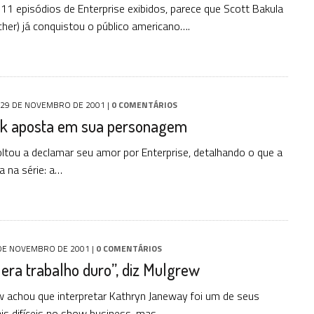
1 episódios de Enterprise exibidos, parece que Scott Bakula
cher) já conquistou o público americano….
29 DE NOVEMBRO DE 2001
|
0 COMENTÁRIOS
rk aposta em sua personagem
oltou a declamar seu amor por Enterprise, detalhando o que a
 na série: a…
DE NOVEMBRO DE 2001
|
0 COMENTÁRIOS
era trabalho duro”, diz Mulgrew
 achou que interpretar Kathryn Janeway foi um de seus
is difíceis no show business, mas…