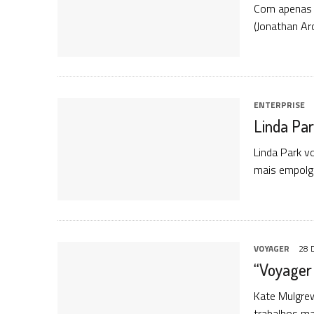
Com apenas 1
(Jonathan Ar
ENTERPRISE
Linda Pa
Linda Park v
mais empolga
VOYAGER
28 
“Voyager 
Kate Mulgrew
trabalhos ma