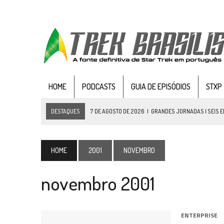
HOME
PODCASTS
GUIA DE EPISÓDIOS
STXP
DESTAQUES
7 DE AGOSTO DE 2026
|
GRANDES JORNADAS | SEIS E
7 DE AGOSTO DE 2026
|
SNW 4×03: HUMAN BEST FRIEND
6 DE AGOSTO DE 2026
|
NOVA TEMPORADA DE
THE CENTER SEAT
, SÉR
HOME
2001
NOVEMBRO
5 DE AGOSTO DE 2026
|
BALDE DO ODO #122 CHILDREN OF TIME
novembro 2001
4 DE AGOSTO DE 2026
|
REVISITANDO “HIDE AND Q” (TNG 1×09)
3 DE AGOSTO DE 2026
|
VEJA FOTOS DO TERCEIRO EPISÓDIO DA 4ª 
3 DE AGOSTO DE 2026
|
PARAMOUNT E CBS DERRUBAM NOVO VÍDEO DO
ENTERPRISE