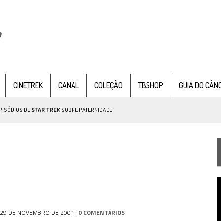
CINETREK
CANAL
COLEÇÃO
TBSHOP
GUIA DO CÂN
PISÓDIOS DE
STAR TREK
SOBRE PATERNIDADE
IE DOCUMENTAL DE
STAR TREK
, CHEGA EM 8 DE SETEMBRO
T
TEMPORADA DE STRANGE NEW WORDS
d
v
 FILME DE FÃS AXANAR HORAS APÓS ESTREIA
29 DE NOVEMBRO DE 2001
|
0 COMENTÁRIOS