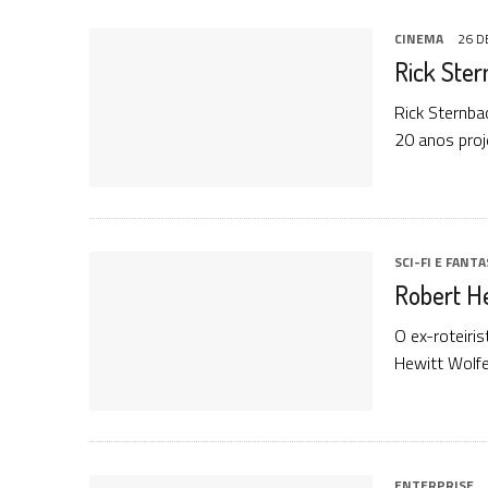
CINEMA
26 D
Rick Ster
Rick Sternba
20 anos pro
SCI-FI E FANTA
Robert H
O ex-roteiri
Hewitt Wolfe
ENTERPRISE