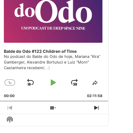
Balde do Odo #122 Children of Time
No podcast do Balde do Odo de hoje, Mariana “Kira”
Gamberger, Alexandre Bortuluci e Luiz “Morn”
Castanheira recebem
[...]
1
x
Skip
Play
Jump
Change
Share
Playback
This
Backward
Pause
Forward
00:00
Rate
02:11:58
Episode
Previous
Show
Next
Episode
Episodes
Episode
Show
List
Podcast
Information