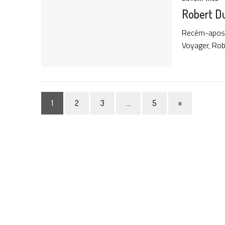
Robert Du
Recém-apose
Voyager, Rob
1
2
3
…
5
»