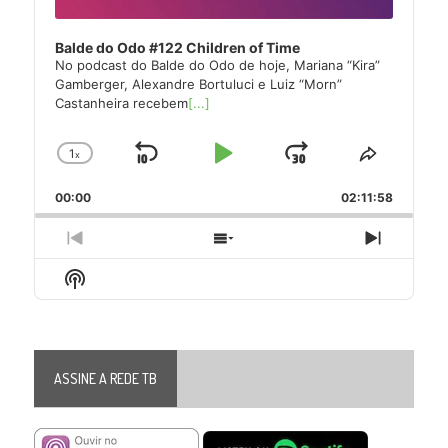
Balde do Odo #122 Children of Time
No podcast do Balde do Odo de hoje, Mariana “Kira”
Gamberger, Alexandre Bortuluci e Luiz “Morn”
Castanheira recebem
[...]
1
x
Skip
Play
Jump
Change
Share
Playback
This
Backward
Pause
Forward
00:00
Rate
02:11:58
Episode
Previous
Show
Next
Episode
Episodes
Episode
Show
List
Podcast
Information
ASSINE A REDE TB