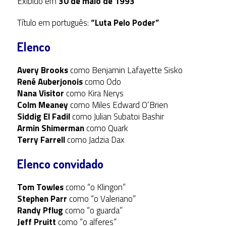
Exibido em
30 de maio de 1993
Título em português:
“Luta Pelo Poder”
Elenco
Avery Brooks
como Benjamin Lafayette Sisko
René Auberjonois
como Odo
Nana Visitor
como Kira Nerys
Colm Meaney
como Miles Edward O’Brien
Siddig El Fadil
como Julian Subatoi Bashir
Armin Shimerman
como Quark
Terry Farrell
como Jadzia Dax
Elenco convidado
Tom Towles
como “o Klingon”
Stephen Parr
como “o Valeriano”
Randy Pflug
como “o guarda”
Jeff Pruitt
como “o alferes”