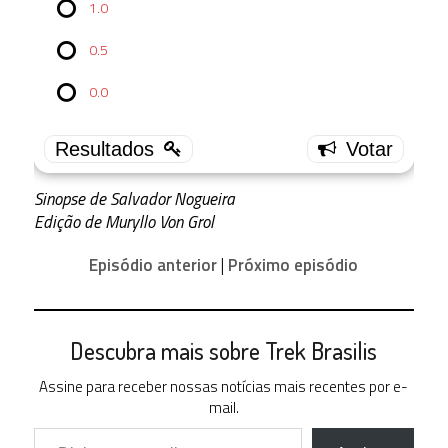
1×17:
1.0
Dramatis
Personae
0.5
4.0
0.0
1 ( 20 % )
3.5
1 ( 20 % )
3.0
Sinopse de Salvador Nogueira
2 ( 40 % )
Edição de Muryllo Von Grol
2.5
0 ( 0 % )
Episódio anterior
|
Próximo episódio
2.0
0 ( 0 % )
1.5
1 ( 20 % )
Descubra mais sobre Trek Brasilis
1.0
Assine para receber nossas notícias mais recentes por e-
0 ( 0 % )
mail.
0.5
Digite seu e-mail…
0 ( 0 % )