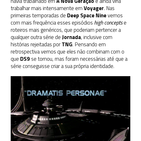
havia trabalhado em
A Nova Geração
e ainda viria
trabalhar mais intensamente em
Voyager
. Nas
primeiras temporadas de
Deep Space Nine
vemos
com mais frequência esses episódios
high concepts
e
roteiros mais genéricos, que poderiam pertencer a
qualquer outra série de
Jornada
, inclusive com
histórias rejeitadas por
TNG
. Pensando em
retrospectiva vemos que eles não combinam com o
que
DS9
se tornou, mas foram necessárias até que a
série conseguisse criar a sua própria identidade.