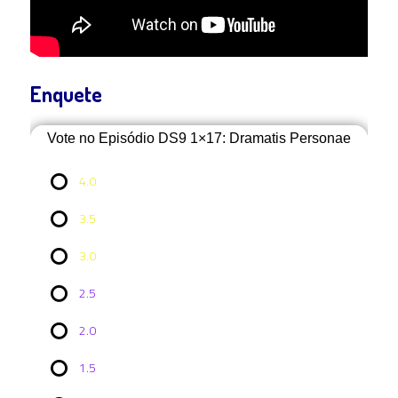
Enquete
Vote no Episódio DS9 1×17: Dramatis Personae
4.0
3.5
3.0
2.5
2.0
Vote no
1.5
Episódio
DS9