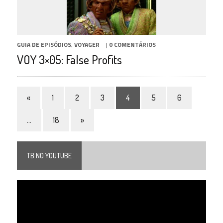
GUIA DE EPISÓDIOS
,
VOYAGER
|
0 COMENTÁRIOS
VOY 3×05: False Profits
«
1
2
3
4
5
6
…
18
»
TB NO YOUTUBE
Tocador
de
vídeo