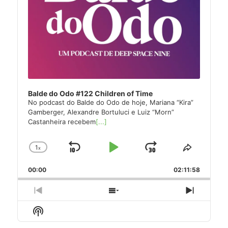
Balde do Odo #122 Children of Time
No podcast do Balde do Odo de hoje, Mariana “Kira”
Gamberger, Alexandre Bortuluci e Luiz “Morn”
Castanheira recebem
[...]
1
x
Skip
Play
Jump
Change
Share
Playback
This
Backward
Pause
Forward
00:00
Rate
02:11:58
Episode
Previous
Show
Next
Episode
Episodes
Episode
Show
List
Podcast