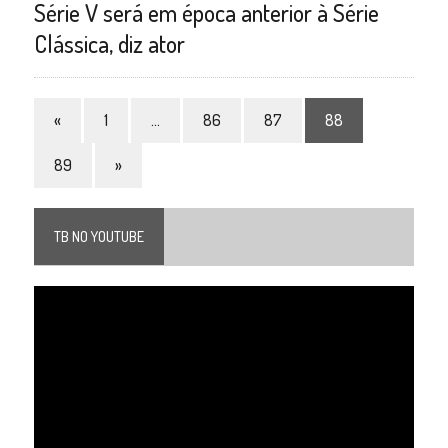
Série V será em época anterior à Série
Clássica, diz ator
«
1
…
86
87
88
89
»
TB NO YOUTUBE
Tocador
de
vídeo