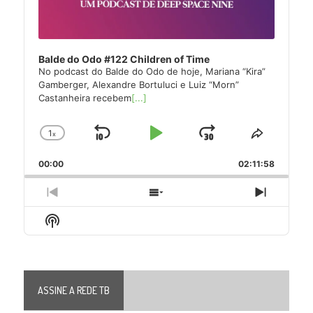
Balde do Odo #122 Children of Time
No podcast do Balde do Odo de hoje, Mariana “Kira”
Gamberger, Alexandre Bortuluci e Luiz “Morn”
Castanheira recebem
[...]
1
x
Skip
Play
Jump
Change
Share
Playback
This
Backward
Pause
Forward
00:00
Rate
02:11:58
Episode
Previous
Show
Next
Episode
Episodes
Episode
Show
List
Podcast
Information
ASSINE A REDE TB