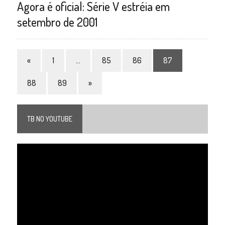
Agora é oficial: Série V estréia em
setembro de 2001
«
1
…
85
86
87
88
89
»
TB NO YOUTUBE
Tocador
de
vídeo