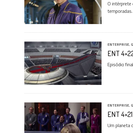
O intérprete 
temporadas.
ENTERPRISE
,
G
ENT 4×22
Episódio fin
ENTERPRISE
,
G
ENT 4×21
Um planeta d