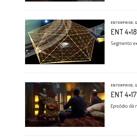
ENTERPRISE
,
G
ENT 4×18: 
Segmento exp
ENTERPRISE
,
G
ENT 4×17
Episódio dá 