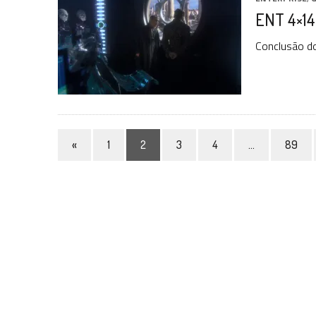
ENT 4×14
Conclusão do
«
1
2
3
4
…
89