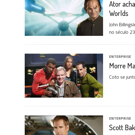
Ator acha
31 DE JULHO DE 2026
|
GRANDES JORNADAS | QUATRO EPISÓDIOS DE
Worlds
31 DE JULHO DE 2026
|
BOX DELUXE DO ANO 5 DA
COLEÇÃO TREK BRA
7 DE AGOSTO DE 2026
|
SNW 4×03: HUMAN BEST FRIEND
John Billing
no século 23
ENTERPRISE
Morre Ma
Coto se junt
ENTERPRISE
Scott Bak