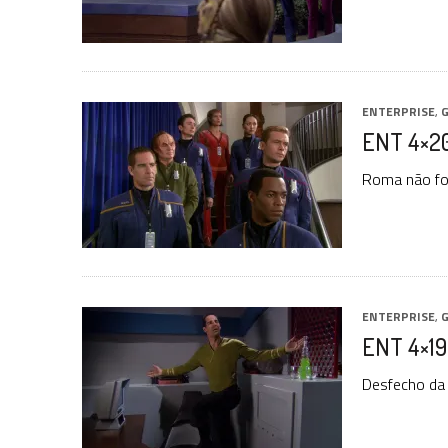
ENTERPRISE
,
G
ENT 4×2
Roma não foi
ENTERPRISE
,
G
ENT 4×19: 
Desfecho da 