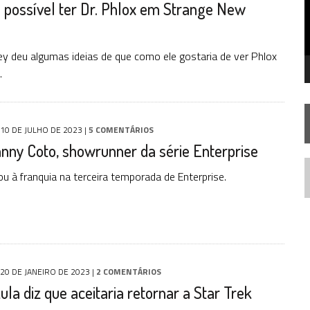
 possível ter Dr. Phlox em Strange New
STAR TREK
SOBRE DIFERENTES PONTOS DE VISTA
SILIS
JÁ DISPONÍVEL EM PRÉ-VENDA!
sley deu algumas ideias de que como ele gostaria de ver Phlox
.
10 DE JULHO DE 2023
|
5 COMENTÁRIOS
nny Coto, showrunner da série Enterprise
ou à franquia na terceira temporada de Enterprise.
N
20 DE JANEIRO DE 2023
|
2 COMENTÁRIOS
ula diz que aceitaria retornar a Star Trek