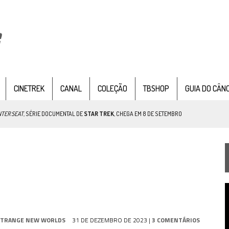
CINETREK
CANAL
COLEÇÃO
TBSHOP
GUIA DO CÂN
NTER SEAT
, SÉRIE DOCUMENTAL DE
STAR TREK
, CHEGA EM 8 DE SETEMBRO
TEMPORADA DE STRANGE NEW WORDS
 FILME DE FÃS AXANAR HORAS APÓS ESTREIA
T
 – “THE GRIFFIN INCIDENT” (4×02)
d
v
FIM DE UMA ERA NA SDCC
STRANGE NEW WORLDS
31 DE DEZEMBRO DE 2023
|
3 COMENTÁRIOS