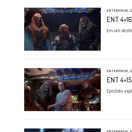
ENTERPRISE
,
G
ENT 4×16
Em um desfec
ENTERPRISE
,
G
ENT 4×15:
Episódio expl
ENTERPRISE
,
G