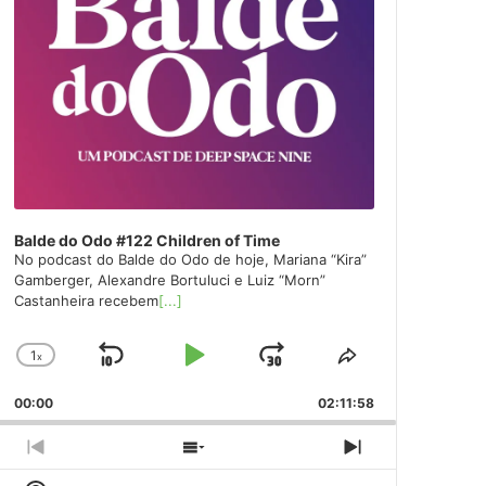
Balde do Odo #122 Children of Time
No podcast do Balde do Odo de hoje, Mariana “Kira”
Gamberger, Alexandre Bortuluci e Luiz “Morn”
Castanheira recebem
[...]
1
x
Skip
Play
Jump
Change
Share
Playback
This
Backward
Pause
Forward
00:00
Rate
02:11:58
Episode
Previous
Show
Next
Episode
Episodes
Episode