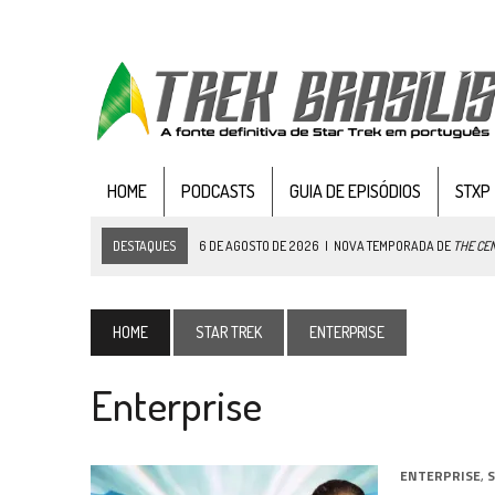
HOME
PODCASTS
GUIA DE EPISÓDIOS
STXP
DESTAQUES
6 DE AGOSTO DE 2026
|
NOVA TEMPORADA DE
THE CE
5 DE AGOSTO DE 2026
|
BALDE DO ODO #122 CHILDREN OF TIME
4 DE AGOSTO DE 2026
|
REVISITANDO “HIDE AND Q” (TNG 1×09)
HOME
STAR TREK
ENTERPRISE
3 DE AGOSTO DE 2026
|
VEJA FOTOS DO TERCEIRO EPISÓDIO DA 4ª 
Enterprise
3 DE AGOSTO DE 2026
|
PARAMOUNT E CBS DERRUBAM NOVO VÍDEO DO
2 DE AGOSTO DE 2026
|
TB AO VIVO | STAR TREK: STRANGE NEW WORLDS
1 DE AGOSTO DE 2026
|
ELENCO DE STRANGE NEW WORLDS ENCARA O 
ENTERPRISE
,