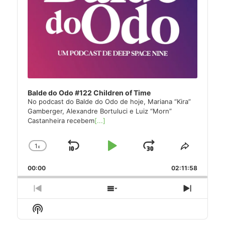
Balde do Odo #122 Children of Time
No podcast do Balde do Odo de hoje, Mariana “Kira”
Gamberger, Alexandre Bortuluci e Luiz “Morn”
Castanheira recebem
[...]
1
x
Skip
Play
Jump
Change
Share
Playback
This
Backward
Pause
Forward
00:00
Rate
02:11:58
Episode
Previous
Show
Next
Episode
Episodes
Episode
Show
List
Podcast