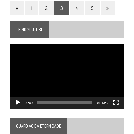
«
1
2
3
4
5
»
TB NO YOUTUBE
Tocador
de
vídeo
00:00
01:13:59
GUARDIÃO DA ETERNIDADE