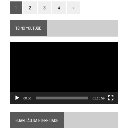
1
2
3
4
»
TB NO YOUTUBE
Tocador
de
vídeo
00:00
01:13:59
GUARDIÃO DA ETERNIDADE