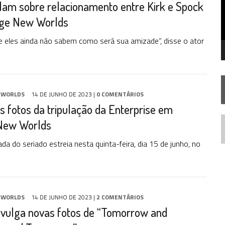
lam sobre relacionamento entre Kirk e Spock
FIM DE UMA ERA NA SDCC
ge New Worlds
STAR TREK
SOBRE DIFERENTES PONTOS DE VISTA
AR TREK
SOBRE PATERNIDADE
ue eles ainda não sabem como será sua amizade”, disse o ator
 WORLDS
14 DE JUNHO DE 2023
|
0 COMENTÁRIOS
s fotos da tripulação da Enterprise em
New Worlds
N
da do seriado estreia nesta quinta-feira, dia 15 de junho, no
.
 WORLDS
14 DE JUNHO DE 2023
|
2 COMENTÁRIOS
ivulga novas fotos de “Tomorrow and