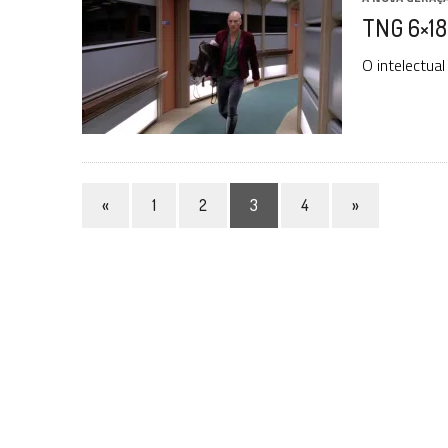
TNG 6×18:
O intelectua
«
1
2
3
4
»