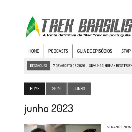
HOME
PODCASTS
GUIA DE EPISÓDIOS
STXP
DESTAQUES
7 DE AGOSTO DE 2026
|
SNW 4×03: HUMAN BEST FRIE
6 DE AGOSTO DE 2026
|
NOVA TEMPORADA DE
THE CENTER SEAT
, SÉR
5 DE AGOSTO DE 2026
|
BALDE DO ODO #122 CHILDREN OF TIME
HOME
2023
JUNHO
4 DE AGOSTO DE 2026
|
REVISITANDO “HIDE AND Q” (TNG 1×09)
junho 2023
3 DE AGOSTO DE 2026
|
VEJA FOTOS DO TERCEIRO EPISÓDIO DA 4ª 
3 DE AGOSTO DE 2026
|
PARAMOUNT E CBS DERRUBAM NOVO VÍDEO DO
2 DE AGOSTO DE 2026
|
TB AO VIVO | STAR TREK: STRANGE NEW WORLDS
STRANGE NEW