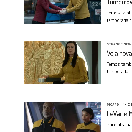
Tomorro
Temos també
temporada d
STRANGE NEW
Veja nova
Temos també
temporada d
PICARD
14 D
LeVar e 
Pai e filha n