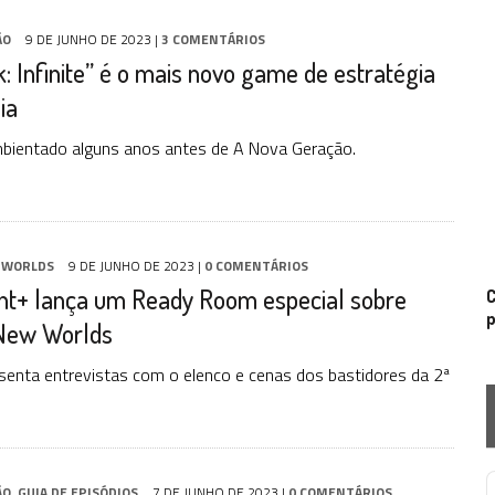
ÃO
9 DE JUNHO DE 2023
|
3 COMENTÁRIOS
k: Infinite” é o mais novo game de estratégia
ia
bientado alguns anos antes de A Nova Geração.
 WORLDS
9 DE JUNHO DE 2023
|
0 COMENTÁRIOS
t+ lança um Ready Room especial sobre
C
p
New Worlds
senta entrevistas com o elenco e cenas dos bastidores da 2ª
ÃO
,
GUIA DE EPISÓDIOS
7 DE JUNHO DE 2023
|
0 COMENTÁRIOS