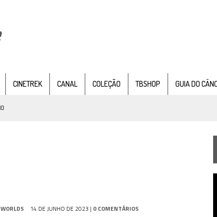
CINETREK
CANAL
COLEÇÃO
TBSHOP
GUIA DO CÂN
ND
IE DOCUMENTAL DE
STAR TREK
, CHEGA EM 8 DE SETEMBRO
TEMPORADA DE STRANGE NEW WORDS
T
 FILME DE FÃS AXANAR HORAS APÓS ESTREIA
d
v
 – “THE GRIFFIN INCIDENT” (4×02)
 WORLDS
14 DE JUNHO DE 2023
|
0 COMENTÁRIOS