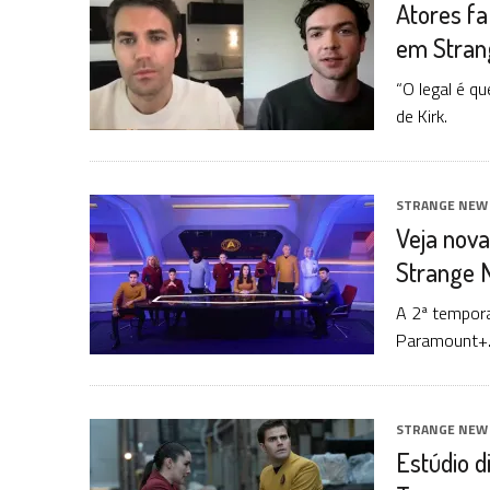
Atores fa
1 DE AGOSTO DE 2026
|
ELENCO DE STRANGE NEW WORLDS ENCARA O 
em Stran
31 DE JULHO DE 2026
|
GRANDES JORNADAS | QUATRO EPISÓDIOS DE
7 DE AGOSTO DE 2026
|
GRANDES JORNADAS | SEIS EPISÓDIOS DE
ST
“O legal é q
de Kirk.
STRANGE NEW
Veja nova
Strange 
A 2ª tempora
Paramount+
STRANGE NEW
Estúdio d