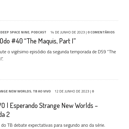
,
DEEP SPACE NINE
,
PODCAST
14 DE JUNHO DE 2023
|
0 COMENTÁRIOS
Odo #40 “The Maquis, Part I”
cute o vigésimo episódio da segunda temporada de DS9 “The
”.
ANGE NEW WORLDS
,
TB AO VIVO
12 DE JUNHO DE 2023
|
0
VO | Esperando Strange New Worlds –
da 2
 do TB debate expectativas para segundo ano da série.