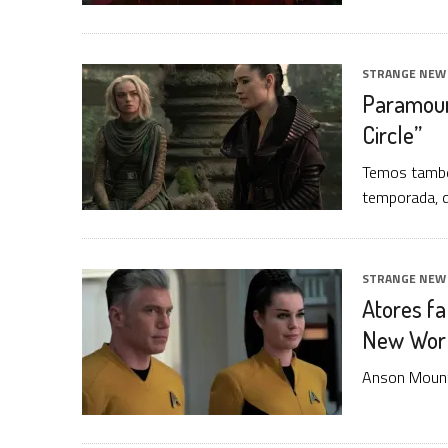
STRANGE NEW
Paramoun
Circle”
Temos també
temporada, q
STRANGE NEW
Atores fa
New Wor
Anson Mount 