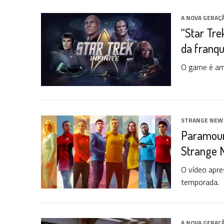
A NOVA GERAÇ
“Star Tre
da franqu
O game é am
STRANGE NEW
Paramoun
Strange 
O vídeo apre
temporada.
A NOVA GERAÇ