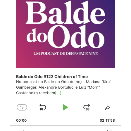
Balde do Odo #122 Children of Time
No podcast do Balde do Odo de hoje, Mariana “Kira”
Gamberger, Alexandre Bortuluci e Luiz “Morn”
Castanheira recebem
[...]
1
x
Skip
Play
Jump
Change
Share
Playback
This
Backward
Pause
Forward
00:00
Rate
02:11:58
Episode