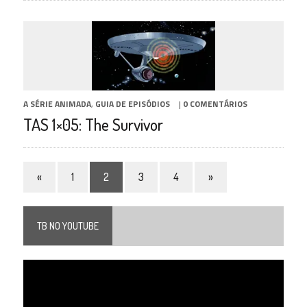
A SÉRIE ANIMADA
,
GUIA DE EPISÓDIOS
|
0 COMENTÁRIOS
TAS 1×05: The Survivor
«
1
2
3
4
»
TB NO YOUTUBE
Tocador
de
vídeo