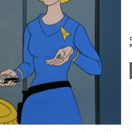
C
p
P