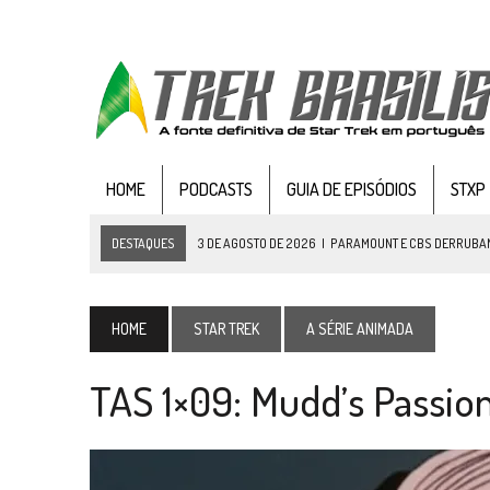
HOME
PODCASTS
GUIA DE EPISÓDIOS
STXP
DESTAQUES
3 DE AGOSTO DE 2026
|
PARAMOUNT E CBS DERRUBAM 
2 DE AGOSTO DE 2026
|
TB AO VIVO | STAR TREK: STRANGE NEW WORLDS
1 DE AGOSTO DE 2026
|
ELENCO DE STRANGE NEW WORLDS ENCARA O 
HOME
STAR TREK
A SÉRIE ANIMADA
31 DE JULHO DE 2026
|
GRANDES JORNADAS | QUATRO EPISÓDIOS DE
TAS 1×09: Mudd’s Passio
31 DE JULHO DE 2026
|
BOX DELUXE DO ANO 5 DA
COLEÇÃO TREK BRA
7 DE AGOSTO DE 2026
|
SNW 4×03: HUMAN BEST FRIEND
6 DE AGOSTO DE 2026
|
NOVA TEMPORADA DE
THE CENTER SEAT
, SÉR