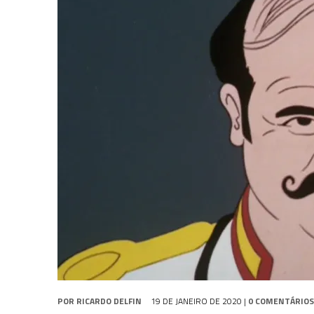
5 DE AGOSTO DE 2026
|
BALDE DO ODO #122 CHILDREN OF TIME
4 DE AGOSTO DE 2026
|
REVISITANDO “HIDE AND Q” (TNG 1×09)
3 DE AGOSTO DE 2026
|
VEJA FOTOS DO TERCEIRO EPISÓDIO DA 4ª 
POR
RICARDO DELFIN
19 DE JANEIRO DE 2020
|
0 COMENTÁRIOS