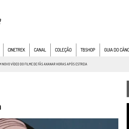
CINETREK
CANAL
COLEÇÃO
TBSHOP
GUIA DO CÂN
NOVO VÍDEO DO FILME DE FÃS AXANAR HORAS APÓS ESTREIA
 – “THE GRIFFIN INCIDENT” (4×02)
FIM DE UMA ERA NA SDCC
STAR TREK
SOBRE DIFERENTES PONTOS DE VISTA
n
SILIS
JÁ DISPONÍVEL EM PRÉ-VENDA!
T
d
v
IE DOCUMENTAL DE
STAR TREK
, CHEGA EM 8 DE SETEMBRO