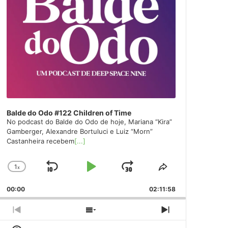
Balde do Odo #122 Children of Time
No podcast do Balde do Odo de hoje, Mariana “Kira”
Gamberger, Alexandre Bortuluci e Luiz “Morn”
Castanheira recebem
[...]
1
x
Skip
Play
Jump
Change
Share
Playback
This
Backward
Pause
Forward
00:00
Rate
02:11:58
Episode
Previous
Show
Next
Episode
Episodes
Episode