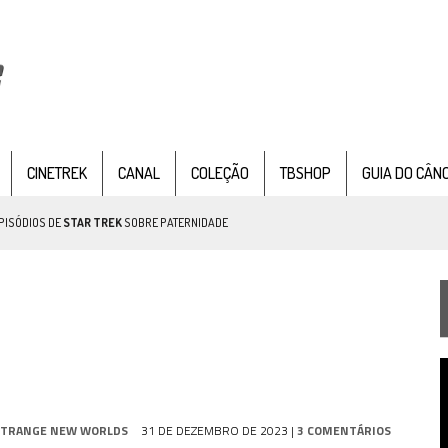
CINETREK
CANAL
COLEÇÃO
TBSHOP
GUIA DO CÂN
PISÓDIOS DE
STAR TREK
SOBRE PATERNIDADE
IE DOCUMENTAL DE
STAR TREK
, CHEGA EM 8 DE SETEMBRO
T
TEMPORADA DE STRANGE NEW WORDS
d
v
 FILME DE FÃS AXANAR HORAS APÓS ESTREIA
STRANGE NEW WORLDS
31 DE DEZEMBRO DE 2023
|
3 COMENTÁRIOS