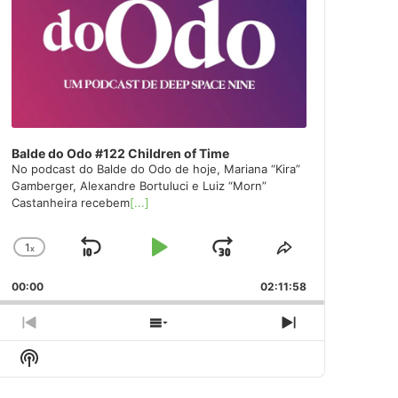
Balde do Odo #122 Children of Time
No podcast do Balde do Odo de hoje, Mariana “Kira”
Gamberger, Alexandre Bortuluci e Luiz “Morn”
Castanheira recebem
[...]
1
x
Skip
Play
Jump
Change
Share
Playback
This
Backward
Pause
Forward
00:00
Rate
02:11:58
Episode
Previous
Show
Next
Episode
Episodes
Episode
Show
List
Podcast
Information