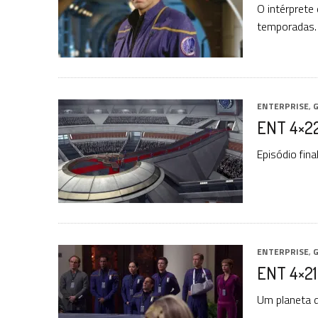
O intérprete 
temporadas.
ENTERPRISE
,
G
ENT 4×22
Episódio fin
ENTERPRISE
,
G
ENT 4×21
Um planeta d