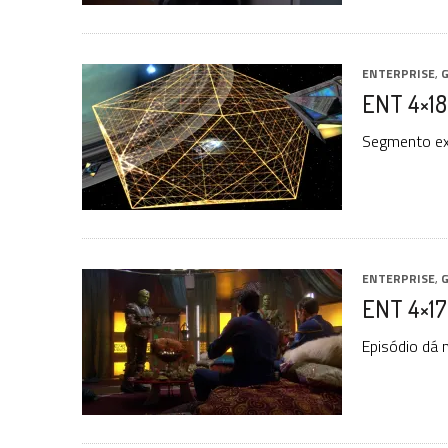
ENTERPRISE
,
G
ENT 4×18: 
Segmento exp
ENTERPRISE
,
G
ENT 4×17
Episódio dá 