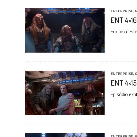
ENTERPRISE
,
G
ENT 4×16
Em um desfec
ENTERPRISE
,
G
ENT 4×15:
Episódio expl
ENTERPRISE
,
G