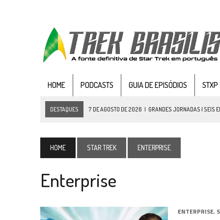
HOME
PODCASTS
GUIA DE EPISÓDIOS
STXP
DESTAQUES
7 DE AGOSTO DE 2026
|
GRANDES JORNADAS | SEIS E
7 DE AGOSTO DE 2026
|
SNW 4×03: HUMAN BEST FRIEND
6 DE AGOSTO DE 2026
|
NOVA TEMPORADA DE
THE CENTER SEAT
, SÉR
HOME
STAR TREK
ENTERPRISE
5 DE AGOSTO DE 2026
|
BALDE DO ODO #122 CHILDREN OF TIME
Enterprise
4 DE AGOSTO DE 2026
|
REVISITANDO “HIDE AND Q” (TNG 1×09)
3 DE AGOSTO DE 2026
|
VEJA FOTOS DO TERCEIRO EPISÓDIO DA 4ª 
3 DE AGOSTO DE 2026
|
PARAMOUNT E CBS DERRUBAM NOVO VÍDEO DO
ENTERPRISE
,