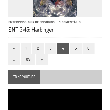
ENTERPRISE
,
GUIA DE EPISÓDIOS
|
1 COMENTÁRIO
ENT 3×15: Harbinger
«
1
2
3
4
5
6
…
89
»
TB NO YOUTUBE
Tocador
de
vídeo