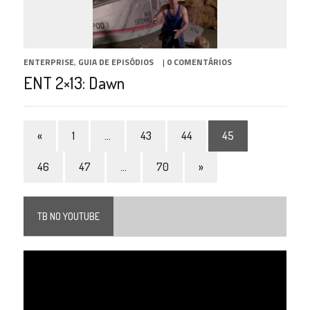
ENTERPRISE
,
GUIA DE EPISÓDIOS
|
0 COMENTÁRIOS
ENT 2×13: Dawn
«
1
…
43
44
45
46
47
…
70
»
TB NO YOUTUBE
Tocador
de
vídeo