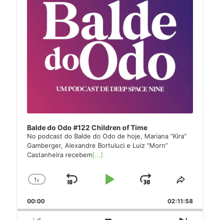
Balde do Odo #122 Children of Time
No podcast do Balde do Odo de hoje, Mariana “Kira”
Gamberger, Alexandre Bortuluci e Luiz “Morn”
Castanheira recebem
[...]
1
x
Skip
Play
Jump
Change
Share
Playback
This
Backward
Pause
Forward
00:00
Rate
02:11:58
Episode