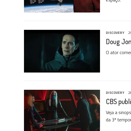
DISCOVERY
2
Doug Jon
O ator come
DISCOVERY
2
CBS publi
Veja a sinops
da 3ª tempor