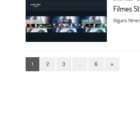
Filmes St
Alguns filme
1
2
3
…
6
»