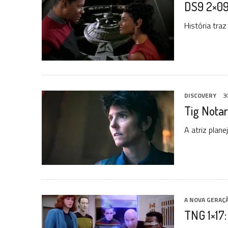
DS9 2×09
3 DE AGOSTO DE 2026
|
PARAMOUNT E CBS DERRUBAM NOVO VÍDEO DO
2 DE AGOSTO DE 2026
|
TB AO VIVO | STAR TREK: STRANGE NEW WORLDS
História tra
9 DE AGOSTO DE 2026
|
CARIOCA TREKKER CELEBRA 60 ANOS DE STAR
DISCOVERY
3
Tig Notar
A atriz plan
A NOVA GERAÇ
TNG 1×17: