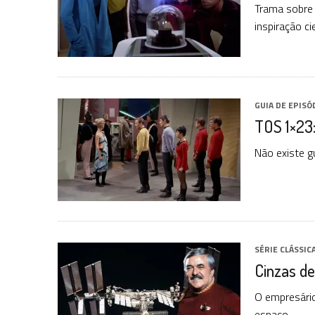
Trama sobre 
inspiração cie
GUIA DE EPISÓ
TOS 1×23
Não existe g
SÉRIE CLÁSSIC
Cinzas d
O empresário
espaço.