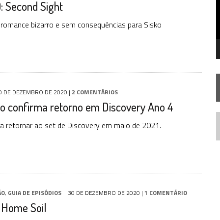
: Second Sight
 FILME DE FÃS AXANAR HORAS APÓS ESTREIA
 – “THE GRIFFIN INCIDENT” (4×02)
z romance bizarro e sem consequências para Sisko
 TREK NO PLANETÁRIO DO RIO
0 DE DEZEMBRO DE 2020
|
2 COMENTÁRIOS
o confirma retorno em Discovery Ano 4
eja retornar ao set de Discovery em maio de 2021.
N
ÃO
,
GUIA DE EPISÓDIOS
30 DE DEZEMBRO DE 2020
|
1 COMENTÁRIO
 Home Soil