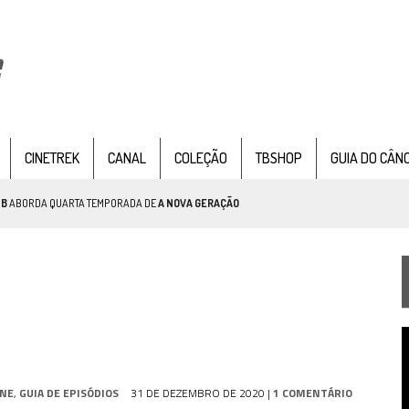
CINETREK
CANAL
COLEÇÃO
TBSHOP
GUIA DO CÂN
TB
ABORDA QUARTA TEMPORADA DE
A NOVA GERAÇÃO
AR TREK
SOBRE PATERNIDADE
IE DOCUMENTAL DE
STAR TREK
, CHEGA EM 8 DE SETEMBRO
T
d
v
TEMPORADA DE STRANGE NEW WORDS
INE
,
GUIA DE EPISÓDIOS
31 DE DEZEMBRO DE 2020
|
1 COMENTÁRIO