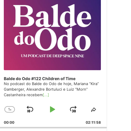
Balde do Odo #122 Children of Time
No podcast do Balde do Odo de hoje, Mariana “Kira”
Gamberger, Alexandre Bortuluci e Luiz “Morn”
Castanheira recebem
[...]
1
x
Skip
Play
Jump
Change
Share
Playback
This
Backward
Pause
Forward
00:00
Rate
02:11:58
Episode