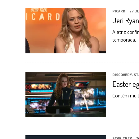
PICARD
27 D
Jeri Ryan
A atriz conf
temporada.
DISCOVERY
,
ST
Easter eg
Contém muito
STAR TREK
2