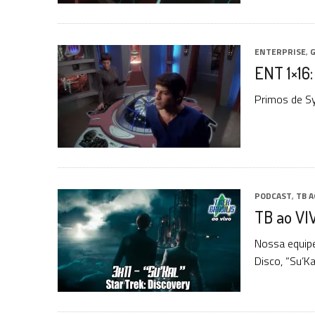
ENTERPRISE
,
G
ENT 1×16:
Primos de Sy
PODCAST
,
TB A
TB ao VIV
Nossa equipe
Disco, “Su’Kal