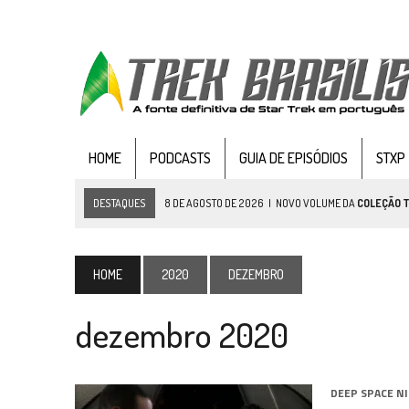
HOME
PODCASTS
GUIA DE EPISÓDIOS
STXP
DESTAQUES
8 DE AGOSTO DE 2026
|
NOVO VOLUME DA
COLEÇÃO 
7 DE AGOSTO DE 2026
|
GRANDES JORNADAS | SEIS EPISÓDIOS DE
ST
7 DE AGOSTO DE 2026
|
SNW 4×03: HUMAN BEST FRIEND
HOME
2020
DEZEMBRO
6 DE AGOSTO DE 2026
|
NOVA TEMPORADA DE
THE CENTER SEAT
, SÉR
dezembro 2020
5 DE AGOSTO DE 2026
|
BALDE DO ODO #122 CHILDREN OF TIME
4 DE AGOSTO DE 2026
|
REVISITANDO “HIDE AND Q” (TNG 1×09)
3 DE AGOSTO DE 2026
|
VEJA FOTOS DO TERCEIRO EPISÓDIO DA 4ª 
DEEP SPACE N