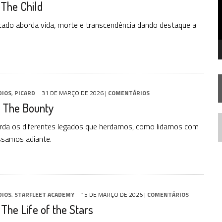
 The Child
STAR TREK
SOBRE DIFERENTES PONTOS DE VISTA
SILIS
JÁ DISPONÍVEL EM PRÉ-VENDA!
icado aborda vida, morte e transcendência dando destaque a
IE DOCUMENTAL DE
STAR TREK
, CHEGA EM 8 DE SETEMBRO
DIOS
,
PICARD
31 DE MARÇO DE 2026
|
COMENTÁRIOS
: The Bounty
rda os diferentes legados que herdamos, como lidamos com
N
ssamos adiante.
DIOS
,
STARFLEET ACADEMY
15 DE MARÇO DE 2026
|
COMENTÁRIOS
 The Life of the Stars