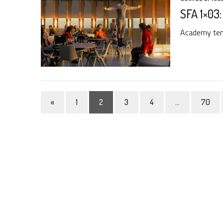
SFA 1×03:
Academy tent
«
1
2
3
4
…
70