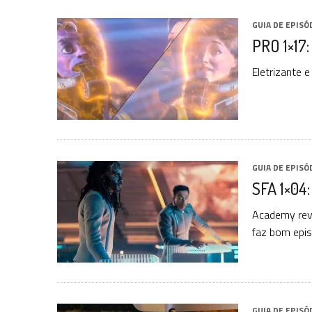
GUIA DE EPISÓ
PRO 1×17
Eletrizante 
GUIA DE EPISÓ
SFA 1×04:
Academy revi
faz bom epis
GUIA DE EPISÓ