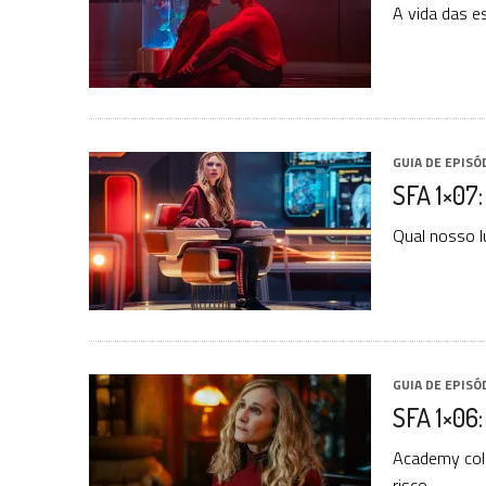
A vida das e
GUIA DE EPISÓ
SFA 1×07:
Qual nosso 
GUIA DE EPISÓ
SFA 1×06
Academy colo
risco.