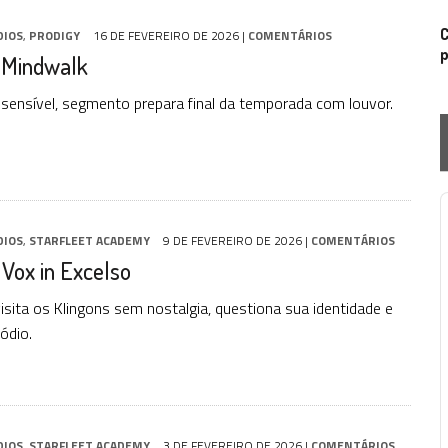
C
DIOS
,
PRODIGY
16 DE FEVEREIRO DE 2026
|
COMENTÁRIOS
p
: Mindwalk
e sensível, segmento prepara final da temporada com louvor.
P
DIOS
,
STARFLEET ACADEMY
9 DE FEVEREIRO DE 2026
|
COMENTÁRIOS
 Vox in Excelso
sita os Klingons sem nostalgia, questiona sua identidade e
ódio.
DIOS
,
STARFLEET ACADEMY
3 DE FEVEREIRO DE 2026
|
COMENTÁRIOS