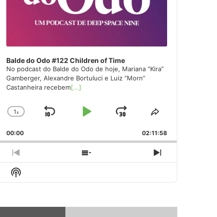
Balde do Odo #122 Children of Time
No podcast do Balde do Odo de hoje, Mariana “Kira”
Gamberger, Alexandre Bortuluci e Luiz “Morn”
Castanheira recebem
[...]
1
x
Skip
Play
Jump
Change
Share
Playback
This
Backward
Pause
Forward
00:00
Rate
02:11:58
Episode
Previous
Show
Next
Episode
Episodes
Episode
Show
List
Podcast
Information