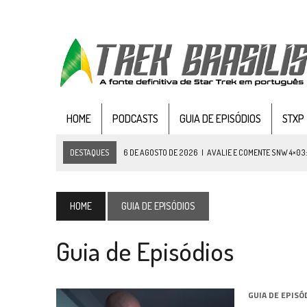
HOME
PODCASTS
GUIA DE EPISÓDIOS
STXP
DESTAQUES
6 DE AGOSTO DE 2026
|
AVALIE E COMENTE SNW 4×03
5 DE AGOSTO DE 2026
|
BALDE DO ODO #122 CHILDREN OF TIME
4 DE AGOSTO DE 2026
|
REVISITANDO “HIDE AND Q” (TNG 1×09)
HOME
GUIA DE EPISÓDIOS
3 DE AGOSTO DE 2026
|
VEJA FOTOS DO TERCEIRO EPISÓDIO DA 4ª 
Guia de Episódios
3 DE AGOSTO DE 2026
|
PARAMOUNT E CBS DERRUBAM NOVO VÍDEO DO
2 DE AGOSTO DE 2026
|
TB AO VIVO | STAR TREK: STRANGE NEW WORLDS
1 DE AGOSTO DE 2026
|
ELENCO DE STRANGE NEW WORLDS ENCARA O 
GUIA DE EPISÓ