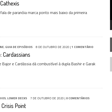
 Cathexis
STAR TREK
SOBRE DIFERENTES PONTOS DE VISTA
SILIS
JÁ DISPONÍVEL EM PRÉ-VENDA!
 fala de paranóia marca ponto mais baixo da primeira
IE DOCUMENTAL DE
STAR TREK
, CHEGA EM 8 DE SETEMBRO
INE
,
GUIA DE EPISÓDIOS
8 DE OUTUBRO DE 2020
|
1 COMENTÁRIO
: Cardassians
re Bajor e Cardássia dá combustível à dupla Bashir e Garak
N
DIOS
,
LOWER DECKS
7 DE OUTUBRO DE 2020
|
0 COMENTÁRIOS
 Crisis Point