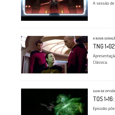
A sessão de
A NOVA GERAÇ
TNG 1×02
Apresentação
Clássica.
GUIA DE EPISÓ
TOS 1×16:
Episodio põ