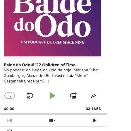
Balde do Odo #122 Children of Time
No podcast do Balde do Odo de hoje, Mariana “Kira”
Gamberger, Alexandre Bortuluci e Luiz “Morn”
Castanheira recebem
[...]
1
x
Skip
Play
Jump
Change
Share
Playback
This
Backward
Pause
Forward
00:00
Rate
02:11:58
Episode
Previous
Show
Next
Episode
Episodes
Episode