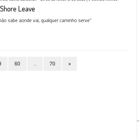
 Shore Leave
ão sabe aonde vai, qualquer caminho serve”
9
60
…
70
»