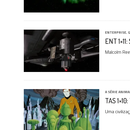
ENTERPRISE
,
G
ENT 1×11:
Malcolm Ree
A SÉRIE ANIMA
TAS 1×10:
Uma civilizaç