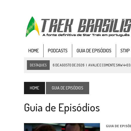
HOME
PODCASTS
GUIA DE EPISÓDIOS
STXP
DESTAQUES
6 DE AGOSTO DE 2026
|
AVALIE E COMENTE SNW 4×03
5 DE AGOSTO DE 2026
|
BALDE DO ODO #122 CHILDREN OF TIME
4 DE AGOSTO DE 2026
|
REVISITANDO “HIDE AND Q” (TNG 1×09)
HOME
GUIA DE EPISÓDIOS
3 DE AGOSTO DE 2026
|
VEJA FOTOS DO TERCEIRO EPISÓDIO DA 4ª 
Guia de Episódios
3 DE AGOSTO DE 2026
|
PARAMOUNT E CBS DERRUBAM NOVO VÍDEO DO
2 DE AGOSTO DE 2026
|
TB AO VIVO | STAR TREK: STRANGE NEW WORLDS
1 DE AGOSTO DE 2026
|
ELENCO DE STRANGE NEW WORLDS ENCARA O 
GUIA DE EPISÓ