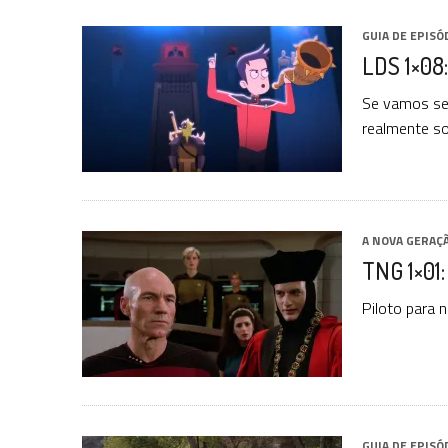
GUIA DE EPISÓ
LDS 1×08:
Se vamos ser
realmente s
A NOVA GERAÇ
TNG 1×01:
Piloto para 
GUIA DE EPISÓ