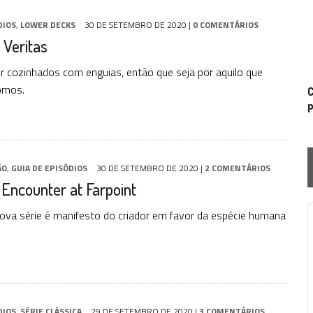
DIOS
,
LOWER DECKS
30 DE SETEMBRO DE 2020
|
0 COMENTÁRIOS
 Veritas
 cozinhados com enguias, então que seja por aquilo que
omos.
C
p
ÃO
,
GUIA DE EPISÓDIOS
30 DE SETEMBRO DE 2020
|
2 COMENTÁRIOS
 Encounter at Farpoint
nova série é manifesto do criador em favor da espécie humana
P
DIOS
,
SÉRIE CLÁSSICA
29 DE SETEMBRO DE 2020
|
3 COMENTÁRIOS