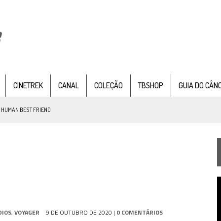
CINETREK
CANAL
COLEÇÃO
TBSHOP
GUIA DO CÂN
: HUMAN BEST FRIEND
TEMPORADA DE STRANGE NEW WORDS
 FILME DE FÃS AXANAR HORAS APÓS ESTREIA
T
 – “THE GRIFFIN INCIDENT” (4×02)
d
v
FIM DE UMA ERA NA SDCC
DIOS
,
VOYAGER
9 DE OUTUBRO DE 2020
|
0 COMENTÁRIOS