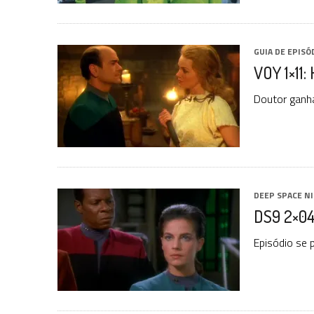
GUIA DE EPISÓ
VOY 1×11
Doutor ganha
DEEP SPACE N
DS9 2×04
Episódio se 