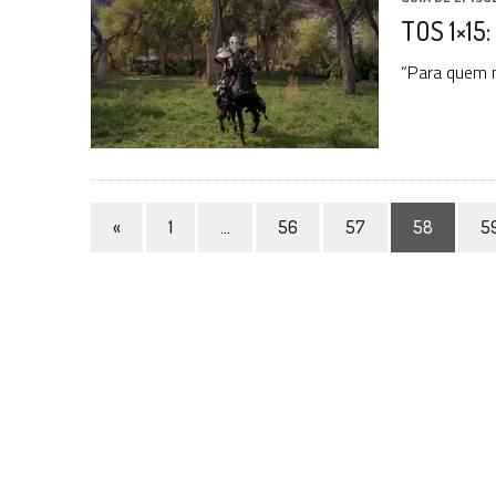
TOS 1×15:
“Para quem n
«
1
…
56
57
58
5